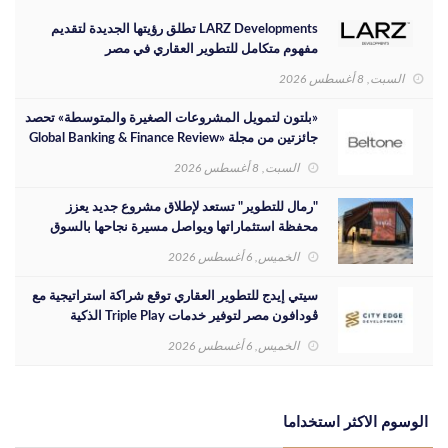
LARZ Developments تطلق رؤيتها الجديدة لتقديم
مفهوم متكامل للتطوير العقاري في مصر
السبت, 8 أغسطس 2026
«بلتون لتمويل المشروعات الصغيرة والمتوسطة» تحصد
جائزتين من مجلة «Global Banking & Finance Review
لعام 2026»
السبت, 8 أغسطس 2026
"رمال للتطوير" تستعد لإطلاق مشروع جديد يعزز
محفظة استثماراتها ويواصل مسيرة نجاحها بالسوق
المصري
الخميس, 6 أغسطس 2026
سيتي إيدج للتطوير العقاري توقع شراكة استراتيجية مع
ڤودافون مصر لتوفير خدمات Triple Play الذكية
بمشروع داون تاون بمدينة العلمين الجديدة
الخميس, 6 أغسطس 2026
الوسوم الاكثر استخداما