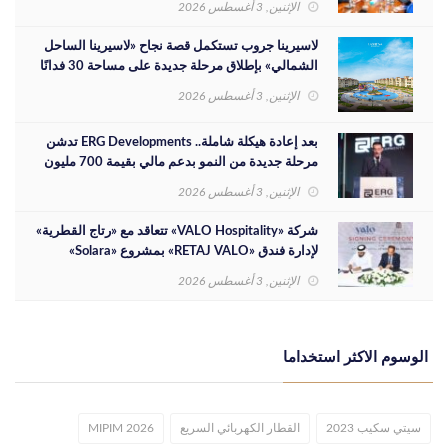
الإثنين, 3 أغسطس 2026
لاسيرينا جروب تستكمل قصة نجاح «لاسيرينا الساحل
الشمالي» بإطلاق مرحلة جديدة على مساحة 30 فدانًا
الإثنين, 3 أغسطس 2026
بعد إعادة هيكلة شاملة.. ERG Developments تدشن
مرحلة جديدة من النمو بدعم مالي بقيمة 700 مليون
جنيه
الإثنين, 3 أغسطس 2026
شركة «VALO Hospitality» تتعاقد مع «رتاج القطرية»
لإدارة فندق «RETAJ VALO» بمشروع «Solara»
الإثنين, 3 أغسطس 2026
الوسوم الاكثر استخداما
سيتي سكيب 2023
القطار الكهربائي السريع
MIPIM 2026