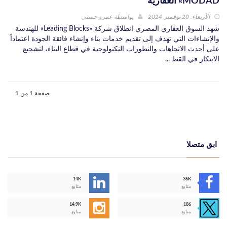
MODAD» العقارية
الأربعاء, 20 نوفمبر 2024
بواسطة
عمرو حسني
شهد السوق العقاري المصري انطلاق شركة «Leading Blocks» للهندسة
والإنشاءات التي تهدف إلى تقديم خدمات بناء وإنشاء فائقة الجودة اعتماداً
على أحدث الاتجاهات والتطورات التكنولوجية في قطاع البناء، لتشجيع
الابتكار في القط ...
صفحة 1 من 1
ابق متصلا
14K
36K
متابع
متابع
14,9K
186
متابع
متابع