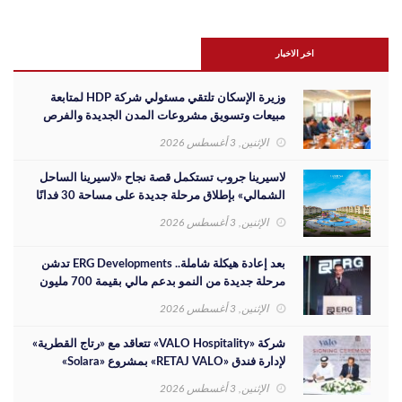
اخر الاخبار
وزيرة الإسكان تلتقي مسئولي شركة HDP لمتابعة
مبيعات وتسويق مشروعات المدن الجديدة والفرص
الاستثمارية
الإثنين, 3 أغسطس 2026
لاسيرينا جروب تستكمل قصة نجاح «لاسيرينا الساحل
الشمالي» بإطلاق مرحلة جديدة على مساحة 30 فدانًا
الإثنين, 3 أغسطس 2026
بعد إعادة هيكلة شاملة.. ERG Developments تدشن
مرحلة جديدة من النمو بدعم مالي بقيمة 700 مليون
جنيه
الإثنين, 3 أغسطس 2026
شركة «VALO Hospitality» تتعاقد مع «رتاج القطرية»
لإدارة فندق «RETAJ VALO» بمشروع «Solara»
الإثنين, 3 أغسطس 2026