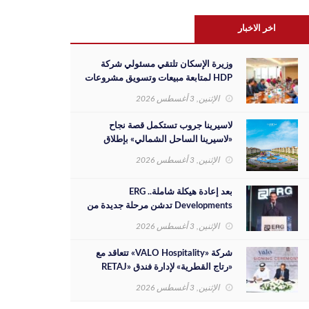
اخر الاخبار
وزيرة الإسكان تلتقي مسئولي شركة
HDP لمتابعة مبيعات وتسويق مشروعات
المدن الجديدة والفرص الاستثمارية
الإثنين, 3 أغسطس 2026
لاسيرينا جروب تستكمل قصة نجاح
«لاسيرينا الساحل الشمالي» بإطلاق
مرحلة جديدة على مساحة 30 فدانًا
الإثنين, 3 أغسطس 2026
بعد إعادة هيكلة شاملة.. ERG
Developments تدشن مرحلة جديدة من
النمو بدعم مالي بقيمة 700 مليون جنيه
الإثنين, 3 أغسطس 2026
شركة «VALO Hospitality» تتعاقد مع
«رتاج القطرية» لإدارة فندق «RETAJ
VALO» بمشروع «Solara»
الإثنين, 3 أغسطس 2026