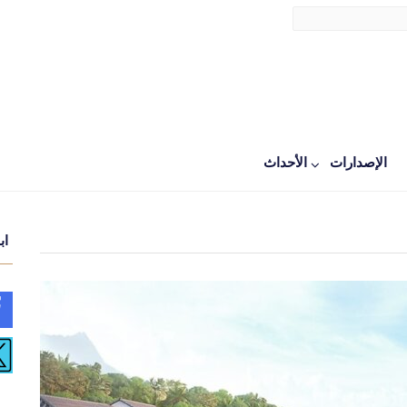
الإصدارات
اﻷحداث
اب