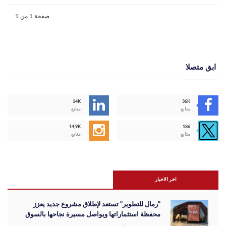
صفحة 1 من 1
ابق متصلا
14K
36K
متابع
متابع
14,9K
186
متابع
متابع
اخر الاخبار
"رمال للتطوير" تستعد لإطلاق مشروع جديد يعزز
محفظة استثماراتها ويواصل مسيرة نجاحها بالسوق
المصري