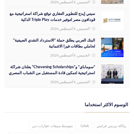
الخميس, 6 أغسطس 2026
سيتي إيدج للتطوير العقاري توقع شراكة استراتيجية مع
ڤودافون مصر لتوفير خدمات Triple Play الذكية
بمشروع داون تاون بمدينة العلمين الجديدة
الخميس, 6 أغسطس 2026
البنك العربي يطلق حملة "الاسترداد النقدي الصيفية"
لحاملي بطاقات فيزا الائتمانية
الخميس, 6 أغسطس 2026
"سوماباي" و"Chevening Scholarships" يعلنان شراكة
استراتيجية لتمكين قادة المستقبل من الشباب المصري
الخميس, 6 أغسطس 2026
الوسوم الاكثر استخداما
وكالة بيزنس فرانس
GAIA
متوسط مبيعات عقارات دبي