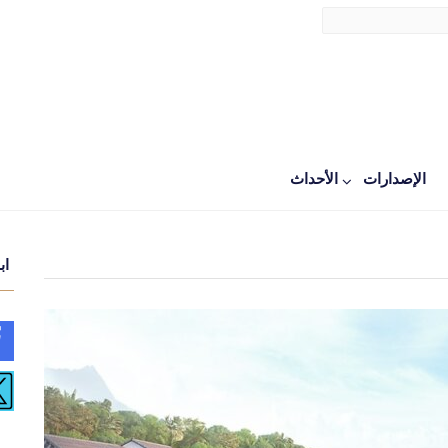
الإصدارات
اﻷحداث
اب