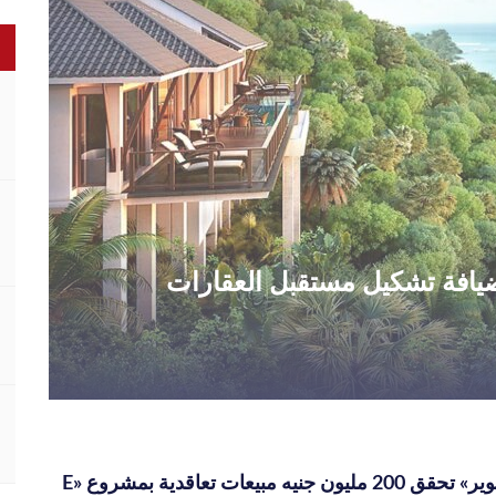
الضيافة تشكيل مستقبل العقارات
« UDG للتطوير» تحقق 200 مليون جنيه مبيعات تعاقدية بمشروع «E