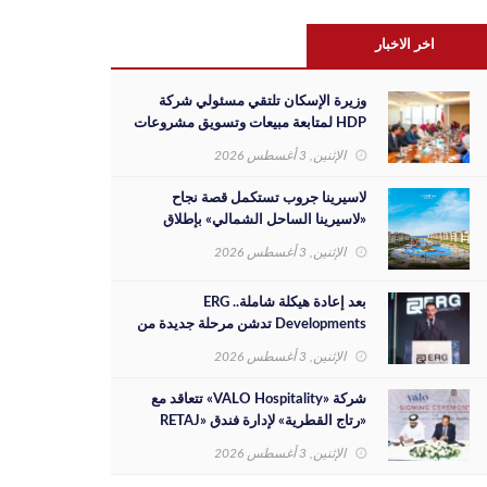
اخر الاخبار
وزيرة الإسكان تلتقي مسئولي شركة
HDP لمتابعة مبيعات وتسويق مشروعات
المدن الجديدة والفرص الاستثمارية
الإثنين, 3 أغسطس 2026
لاسيرينا جروب تستكمل قصة نجاح
«لاسيرينا الساحل الشمالي» بإطلاق
مرحلة جديدة على مساحة 30 فدانًا
الإثنين, 3 أغسطس 2026
بعد إعادة هيكلة شاملة.. ERG
Developments تدشن مرحلة جديدة من
النمو بدعم مالي بقيمة 700 مليون جنيه
الإثنين, 3 أغسطس 2026
شركة «VALO Hospitality» تتعاقد مع
«رتاج القطرية» لإدارة فندق «RETAJ
VALO» بمشروع «Solara»
الإثنين, 3 أغسطس 2026