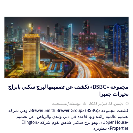
مجموعة «BSBG» تكشف عن تصميمها لبرج سكني بأبراج
بحيرات جميرا
الإثنين, 13 فبراير 2023
بواسطة
إنفيستجيت
كشفت مجموعة «Brewer Smith Brewer Group» (BSBG)، وهي شركة
تصميم عالمية رائدة ولها قاعدة في دبي ولندن والرياض، عن تصميم
«Upper House»، وهو برج سكني شاهق تقوم شركة «Ellington
Properties» بتطويره.