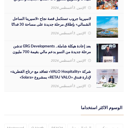
الاستثمارية
الإثنين, 3 أغسطس 2026
لاسيرينا جروب تستكمل قصة نجاح «لاسيرينا الساحل
الشمالي» بإطلاق مرحلة جديدة على مساحة 30 فدانًا
الإثنين, 3 أغسطس 2026
بعد إعادة هيكلة شاملة.. ERG Developments تدشن
مرحلة جديدة من النمو بدعم مالي بقيمة 700 مليون
جنيه
الإثنين, 3 أغسطس 2026
شركة «VALO Hospitality» تتعاقد مع «رتاج القطرية»
لإدارة فندق «RETAJ VALO» بمشروع «Solara»
الإثنين, 3 أغسطس 2026
الوسوم الاكثر استخداما
معرض بيزنكس
البناء المستدام
REACH
Q North
Mastercard