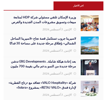
اخر الاخبار
وزيرة الإسكان تلتقي مسئولي شركة HDP لمتابعة
مبيعات وتسويق مشروعات المدن الجديدة والفرص
الاستثمارية
الإثنين, 3 أغسطس 2026
لاسيرينا جروب تستكمل قصة نجاح «لاسيرينا الساحل
الشمالي» بإطلاق مرحلة جديدة على مساحة 30 فدانًا
الإثنين, 3 أغسطس 2026
بعد إعادة هيكلة شاملة.. ERG Developments تدشن
مرحلة جديدة من النمو بدعم مالي بقيمة 700 مليون
جنيه
الإثنين, 3 أغسطس 2026
شركة «VALO Hospitality» تتعاقد مع «رتاج القطرية»
لإدارة فندق «RETAJ VALO» بمشروع «Solara»
الإثنين, 3 أغسطس 2026