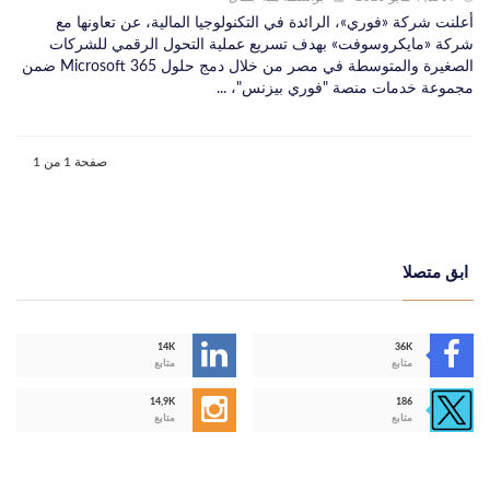
أعلنت شركة «فوري»، الرائدة في التكنولوجيا المالية، عن تعاونها مع
شركة «مايكروسوفت» بهدف تسريع عملية التحول الرقمي للشركات
الصغيرة والمتوسطة في مصر من خلال دمج حلول Microsoft 365 ضمن
مجموعة خدمات منصة "فوري بيزنس"، ...
صفحة 1 من 1
ابق متصلا
14K
36K
متابع
متابع
14,9K
186
متابع
متابع