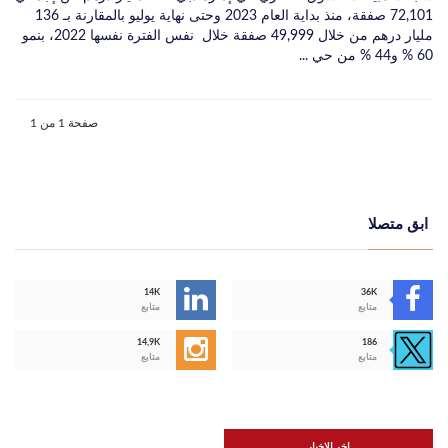
72,101 صفقة، منذ بداية العام 2023 وحتى نهاية يوليو بالمقارنة بـ 136
مليار درهم من خلال 49,999 صفقة خلال نفس الفترة نفسها 2022، بنمو
60 % و44 % من حي ...
صفحة 1 من 1
ابق متصلا
14K
36K
متابع
متابع
14,9K
186
متابع
متابع
اخر الاخبار