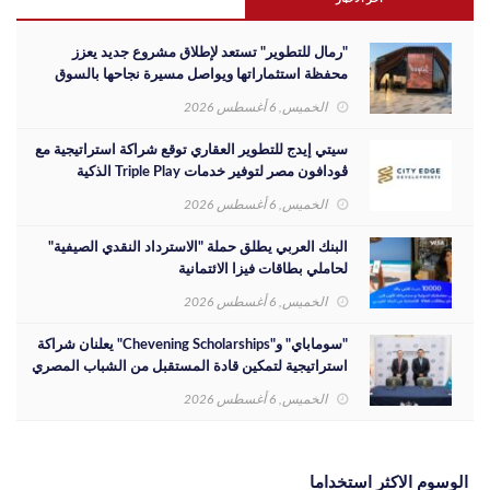
"رمال للتطوير" تستعد لإطلاق مشروع جديد يعزز
محفظة استثماراتها ويواصل مسيرة نجاحها بالسوق
المصري
الخميس, 6 أغسطس 2026
سيتي إيدج للتطوير العقاري توقع شراكة استراتيجية مع
ڤودافون مصر لتوفير خدمات Triple Play الذكية
بمشروع داون تاون بمدينة العلمين الجديدة
الخميس, 6 أغسطس 2026
البنك العربي يطلق حملة "الاسترداد النقدي الصيفية"
لحاملي بطاقات فيزا الائتمانية
الخميس, 6 أغسطس 2026
"سوماباي" و"Chevening Scholarships" يعلنان شراكة
استراتيجية لتمكين قادة المستقبل من الشباب المصري
الخميس, 6 أغسطس 2026
الوسوم الاكثر استخداما