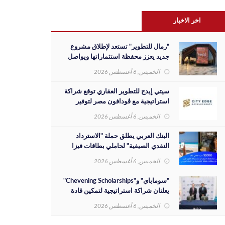
اخر الاخبار
"رمال للتطوير" تستعد لإطلاق مشروع
جديد يعزز محفظة استثماراتها ويواصل
مسيرة نجاحها بالسوق المصري
الخميس, 6 أغسطس 2026
سيتي إيدج للتطوير العقاري توقع شراكة
استراتيجية مع ڤودافون مصر لتوفير
خدمات Triple Play الذكية بمشروع داون
الخميس, 6 أغسطس 2026
تاون بمدينة العلمين الجديدة
البنك العربي يطلق حملة "الاسترداد
النقدي الصيفية" لحاملي بطاقات فيزا
الائتمانية
الخميس, 6 أغسطس 2026
"سوماباي" و"Chevening Scholarships"
يعلنان شراكة استراتيجية لتمكين قادة
المستقبل من الشباب المصري
الخميس, 6 أغسطس 2026