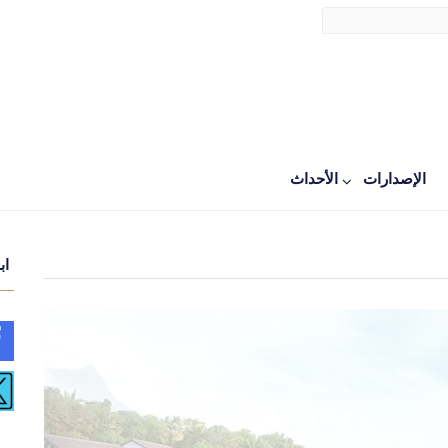
الإصدارات
اﻷحداث
اب