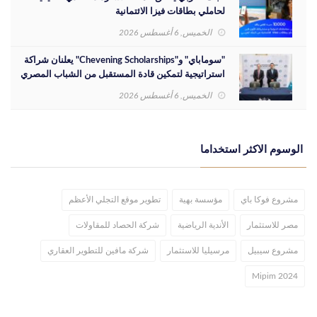
لحاملي بطاقات فيزا الائتمانية
الخميس, 6 أغسطس 2026
"سوماباي" و"Chevening Scholarships" يعلنان شراكة
استراتيجية لتمكين قادة المستقبل من الشباب المصري
الخميس, 6 أغسطس 2026
الوسوم الاكثر استخداما
مشروع فوكا باي
مؤسسة بهية
تطوير موقع التجلي الأعظم
مصر للاستثمار
الأندية الرياضية
شركة الحصاد للمقاولات
مشروع سيبيل
مرسيليا للاستثمار
شركة مافين للتطوير العقاري
Mipim 2024