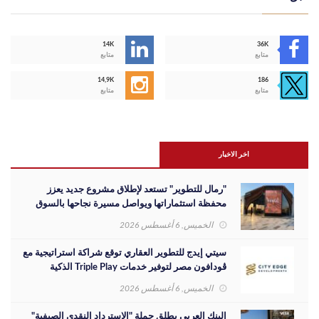
14K
36K
متابع
متابع
14,9K
186
متابع
متابع
اخر الاخبار
"رمال للتطوير" تستعد لإطلاق مشروع جديد يعزز
محفظة استثماراتها ويواصل مسيرة نجاحها بالسوق
المصري
الخميس, 6 أغسطس 2026
سيتي إيدج للتطوير العقاري توقع شراكة استراتيجية مع
ڤودافون مصر لتوفير خدمات Triple Play الذكية
بمشروع داون تاون بمدينة العلمين الجديدة
الخميس, 6 أغسطس 2026
البنك العربي يطلق حملة "الاسترداد النقدي الصيفية"