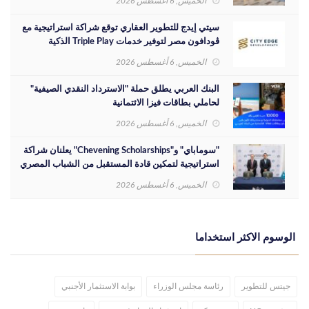
الخميس, 6 أغسطس 2026
سيتي إيدج للتطوير العقاري توقع شراكة استراتيجية مع
ڤودافون مصر لتوفير خدمات Triple Play الذكية
بمشروع داون تاون بمدينة العلمين الجديدة
الخميس, 6 أغسطس 2026
البنك العربي يطلق حملة "الاسترداد النقدي الصيفية"
لحاملي بطاقات فيزا الائتمانية
الخميس, 6 أغسطس 2026
"سوماباي" و"Chevening Scholarships" يعلنان شراكة
استراتيجية لتمكين قادة المستقبل من الشباب المصري
الخميس, 6 أغسطس 2026
الوسوم الاكثر استخداما
جيتس للتطوير
رئاسة مجلس الوزراء
بوابة الاستثمار الأجنبي