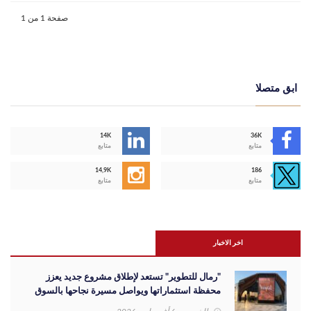
صفحة 1 من 1
ابق متصلا
14K
36K
متابع
متابع
14,9K
186
متابع
متابع
اخر الاخبار
"رمال للتطوير" تستعد لإطلاق مشروع جديد يعزز
محفظة استثماراتها ويواصل مسيرة نجاحها بالسوق
المصري