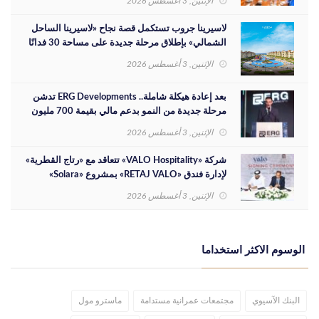
الإثنين, 3 أغسطس 2026
لاسيرينا جروب تستكمل قصة نجاح «لاسيرينا الساحل
الشمالي» بإطلاق مرحلة جديدة على مساحة 30 فدانًا
الإثنين, 3 أغسطس 2026
بعد إعادة هيكلة شاملة.. ERG Developments تدشن
مرحلة جديدة من النمو بدعم مالي بقيمة 700 مليون
جنيه
الإثنين, 3 أغسطس 2026
شركة «VALO Hospitality» تتعاقد مع «رتاج القطرية»
لإدارة فندق «RETAJ VALO» بمشروع «Solara»
الإثنين, 3 أغسطس 2026
الوسوم الاكثر استخداما
البنك الآسيوي
مجتمعات عمرانية مستدامة
ماسترو مول