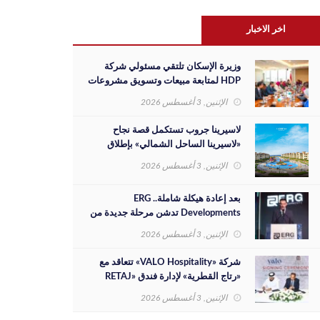
اخر الاخبار
وزيرة الإسكان تلتقي مسئولي شركة
HDP لمتابعة مبيعات وتسويق مشروعات
المدن الجديدة والفرص الاستثمارية
الإثنين, 3 أغسطس 2026
لاسيرينا جروب تستكمل قصة نجاح
«لاسيرينا الساحل الشمالي» بإطلاق
مرحلة جديدة على مساحة 30 فدانًا
الإثنين, 3 أغسطس 2026
بعد إعادة هيكلة شاملة.. ERG
Developments تدشن مرحلة جديدة من
النمو بدعم مالي بقيمة 700 مليون جنيه
الإثنين, 3 أغسطس 2026
شركة «VALO Hospitality» تتعاقد مع
«رتاج القطرية» لإدارة فندق «RETAJ
VALO» بمشروع «Solara»
الإثنين, 3 أغسطس 2026