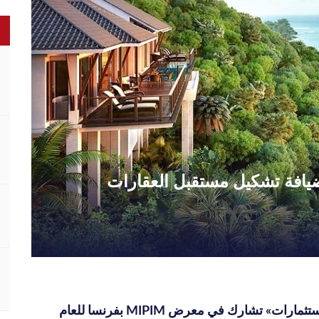
الضيافة تشكيل مستقبل العقارات
«جي في للاستثمارات» تشارك في معرض MIPIM بفرنسا للعام