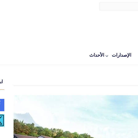
الإصدارات
اﻷحداث
اب