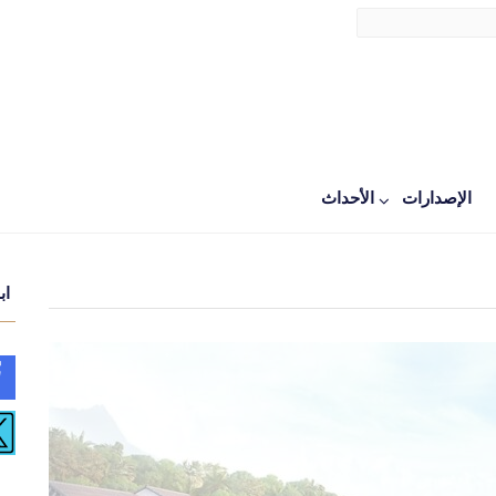
الإصدارات
اﻷحداث
اب