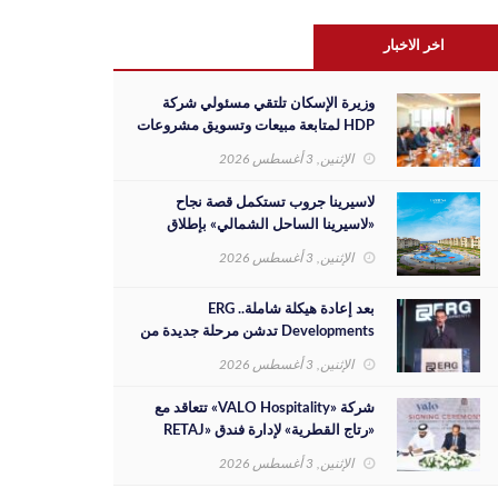
اخر الاخبار
وزيرة الإسكان تلتقي مسئولي شركة
HDP لمتابعة مبيعات وتسويق مشروعات
المدن الجديدة والفرص الاستثمارية
الإثنين, 3 أغسطس 2026
لاسيرينا جروب تستكمل قصة نجاح
«لاسيرينا الساحل الشمالي» بإطلاق
مرحلة جديدة على مساحة 30 فدانًا
الإثنين, 3 أغسطس 2026
بعد إعادة هيكلة شاملة.. ERG
Developments تدشن مرحلة جديدة من
النمو بدعم مالي بقيمة 700 مليون جنيه
الإثنين, 3 أغسطس 2026
شركة «VALO Hospitality» تتعاقد مع
«رتاج القطرية» لإدارة فندق «RETAJ
VALO» بمشروع «Solara»
الإثنين, 3 أغسطس 2026