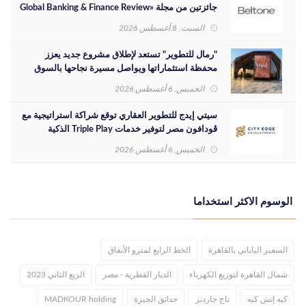
جائزتين من مجلة «Global Banking & Finance Review
لعام 2026»
السبت, 8 أغسطس 2026
"رمال للتطوير" تستعد لإطلاق مشروع جديد يعزز
محفظة استثماراتها ويواصل مسيرة نجاحها بالسوق
المصري
الخميس, 6 أغسطس 2026
سيتي إيدج للتطوير العقاري توقع شراكة استراتيجية مع
ڤودافون مصر لتوفير خدمات Triple Play الذكية
بمشروع داون تاون بمدينة العلمين الجديدة
الخميس, 6 أغسطس 2026
الوسوم الاكثر استخداما
السفير الياباني بالقاهرة
الخط الرابع لمترو الأنفاق
شمال القاهرة لتوزيع الكهرباء
الديار القطرية - مصر
الربع الثاني 2023
كيه إتش كيه
تاج جاردنز
حدائق الجيزة
MADKOUR holding