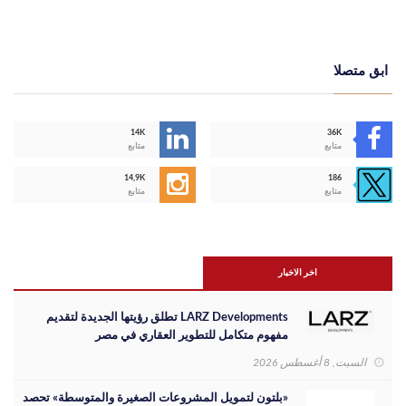
ابق متصلا
14K
36K
متابع
متابع
14,9K
186
متابع
متابع
اخر الاخبار
LARZ Developments تطلق رؤيتها الجديدة لتقديم
مفهوم متكامل للتطوير العقاري في مصر
السبت, 8 أغسطس 2026
«بلتون لتمويل المشروعات الصغيرة والمتوسطة» تحصد