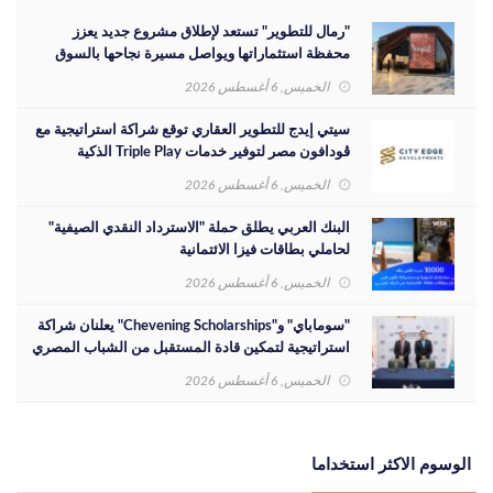
"رمال للتطوير" تستعد لإطلاق مشروع جديد يعزز
محفظة استثماراتها ويواصل مسيرة نجاحها بالسوق
المصري
الخميس, 6 أغسطس 2026
سيتي إيدج للتطوير العقاري توقع شراكة استراتيجية مع
ڤودافون مصر لتوفير خدمات Triple Play الذكية
بمشروع داون تاون بمدينة العلمين الجديدة
الخميس, 6 أغسطس 2026
البنك العربي يطلق حملة "الاسترداد النقدي الصيفية"
لحاملي بطاقات فيزا الائتمانية
الخميس, 6 أغسطس 2026
"سوماباي" و"Chevening Scholarships" يعلنان شراكة
استراتيجية لتمكين قادة المستقبل من الشباب المصري
الخميس, 6 أغسطس 2026
الوسوم الاكثر استخداما