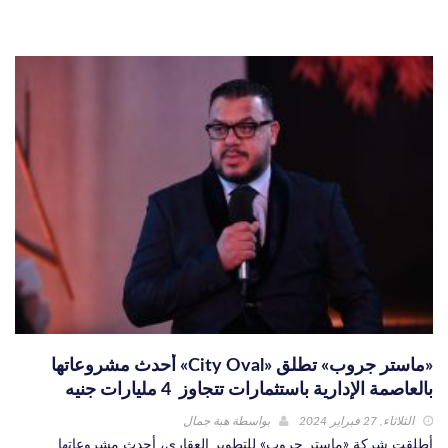
«ماستر جروب» تطلق «City Oval» أحدث مشروعاتها
بالعاصمة الإدارية باستثمارات تتجاوز 4 مليارات جنيه
الثلاثاء, 27 فبراير 2024
بواسطة
هبة جمال
أطلقت شركة «ماستر جروب» للتطوير العقاري، أحدث مشروعاتها