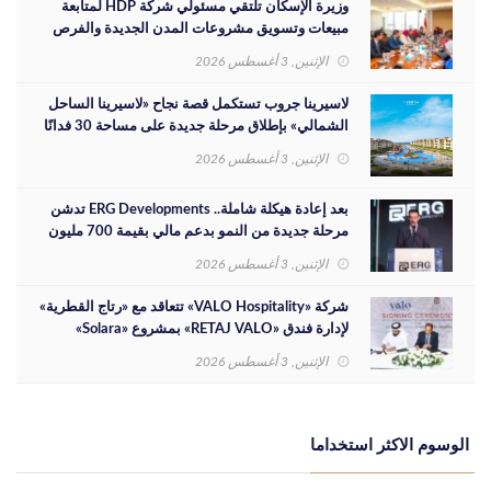
وزيرة الإسكان تلتقي مسئولي شركة HDP لمتابعة
مبيعات وتسويق مشروعات المدن الجديدة والفرص
الاستثمارية
الإثنين, 3 أغسطس 2026
لاسيرينا جروب تستكمل قصة نجاح «لاسيرينا الساحل
الشمالي» بإطلاق مرحلة جديدة على مساحة 30 فدانًا
الإثنين, 3 أغسطس 2026
بعد إعادة هيكلة شاملة.. ERG Developments تدشن
مرحلة جديدة من النمو بدعم مالي بقيمة 700 مليون
جنيه
الإثنين, 3 أغسطس 2026
شركة «VALO Hospitality» تتعاقد مع «رتاج القطرية»
لإدارة فندق «RETAJ VALO» بمشروع «Solara»
الإثنين, 3 أغسطس 2026
الوسوم الاكثر استخداما