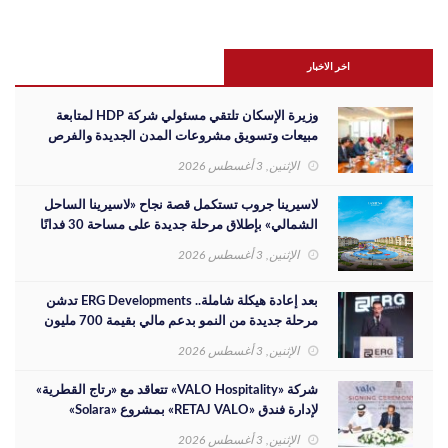
اخر الاخبار
وزيرة الإسكان تلتقي مسئولي شركة HDP لمتابعة
مبيعات وتسويق مشروعات المدن الجديدة والفرص
الاستثمارية
الإثنين, 3 أغسطس 2026
لاسيرينا جروب تستكمل قصة نجاح «لاسيرينا الساحل
الشمالي» بإطلاق مرحلة جديدة على مساحة 30 فدانًا
الإثنين, 3 أغسطس 2026
بعد إعادة هيكلة شاملة.. ERG Developments تدشن
مرحلة جديدة من النمو بدعم مالي بقيمة 700 مليون
جنيه
الإثنين, 3 أغسطس 2026
شركة «VALO Hospitality» تتعاقد مع «رتاج القطرية»
لإدارة فندق «RETAJ VALO» بمشروع «Solara»
الإثنين, 3 أغسطس 2026