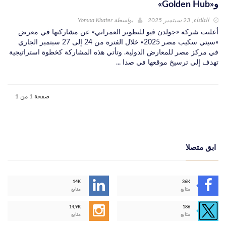
و«Golden Hub»
الثلاثاء, 23 سبتمبر 2025
بواسطة
Yomna Khater
أعلنت شركة «جولدن ڤيو للتطوير العمراني» عن مشاركتها في معرض
«سيتي سكيب مصر 2025» خلال الفترة من 24 إلى 27 سبتمبر الجاري
في مركز مصر للمعارض الدولية. وتأتي هذه المشاركة كخطوة استراتيجية
تهدف إلى ترسيخ موقعها في صدا ...
صفحة 1 من 1
ابق متصلا
14K
36K
متابع
متابع
14,9K
186
متابع
متابع