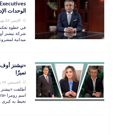
الوحدات الإد
الإثنين, 22 يونيو 2026
في خطوة تعكس 
شركة نيشنز أوف
ميدانية لمشروعها الإداري المتكا
«نيشنز أوف 
تميزًا
الخميس, 19 يونيو 2025
أطلقت «نيشنز أ
تحيط به كبرى م