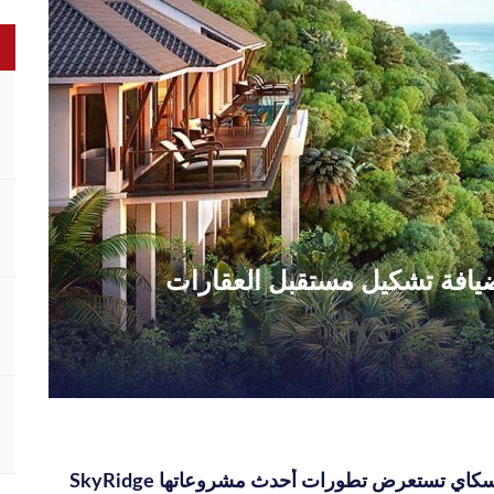
الضيافة تشكيل مستقبل العقارات
نيشنز أوف سكاي تستعرض تطورات أحدث مشروعاتها SkyRidge