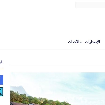
الإصدارات
اﻷحداث
اب