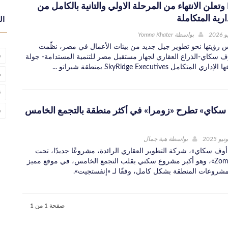
Executives وتعلن الانتهاء من المرحلة الاولي والتانية بالكامل من
ارية المتكاملة
ال
بواسطة
Yomna Khater
رؤيتها نحو تطوير جيل جديد من بيئات الأعمال في مصر، نظّمت
ش
 سكاي-الذراع العقاري لجهاز مستقبل مصر للتنمية المستدامة- جولة
مل SkyRidge Executives بمنطقة شيراتو ...
م
ق
سكاي» تطرح «زومرا» في أكثر منطقة بالتجمع الخامس
ش
بواسطة
هبة جمال
وف سكاي»، شركة التطوير العقاري الرائدة، مشروعًا جديدًا، تحت
اسم زومرا «Zomra»، وهو أكبر مشروع سكني بقلب التجمع الخامس، في موقع مميز
شروعات المنطقة بشكل كامل، وفقًا لـ «إنفستجيت».
صفحة 1 من 1