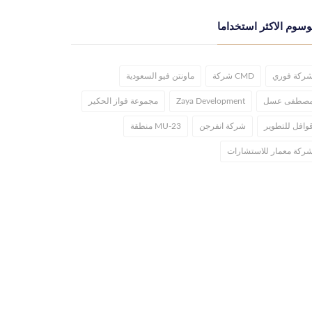
وسوم الاكثر استخداما
ركة فوري
CMD شركة
ماونتن فيو السعودية
صطفى عسل
Zaya Development
مجموعة فواز الحكير
وافل للتطوير
شركة انفرجن
MU-23 منطقة
ركة معمار للاستشارات