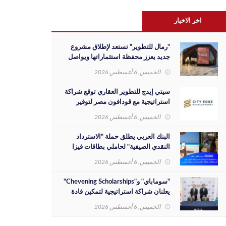
اخر الاخبار
"رمال للتطوير" تستعد لإطلاق مشروع
جديد يعزز محفظة استثماراتها ويواصل
مسيرة نجاحها بالسوق المصري
الخميس, 6 أغسطس 2026
سيتي إيدج للتطوير العقاري توقع شراكة
استراتيجية مع ڤودافون مصر لتوفير
خدمات Triple Play الذكية بمشروع داون
الخميس, 6 أغسطس 2026
تاون بمدينة العلمين الجديدة
البنك العربي يطلق حملة "الاسترداد
النقدي الصيفية" لحاملي بطاقات فيزا
الائتمانية
الخميس, 6 أغسطس 2026
"سوماباي" و"Chevening Scholarships"
يعلنان شراكة استراتيجية لتمكين قادة
المستقبل من الشباب المصري
الخميس, 6 أغسطس 2026