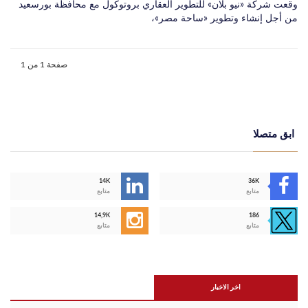
وقعت شركة «نيو بلان» للتطوير العقاري بروتوكول مع محافظة بورسعيد
من أجل إنشاء وتطوير «ساحة مصر»،
صفحة 1 من 1
ابق متصلا
14K
36K
متابع
متابع
14,9K
186
متابع
متابع
اخر الاخبار