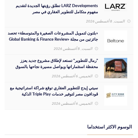
LARZ Developments تطلق رؤيتها الجديدة لتقديم
مفهوم متكامل للتطوير العقاري في مصر
السبت, 8 أغسطس 2026
«بلتون لتمويل المشروعات الصغيرة والمتوسطة» تحصد
جائزتين من مجلة «Global Banking & Finance Review
لعام 2026»
السبت, 8 أغسطس 2026
"رمال للتطوير" تستعد لإطلاق مشروع جديد يعزز
محفظة استثماراتها ويواصل مسيرة نجاحها بالسوق
المصري
الخميس, 6 أغسطس 2026
سيتي إيدج للتطوير العقاري توقع شراكة استراتيجية مع
ڤودافون مصر لتوفير خدمات Triple Play الذكية
بمشروع داون تاون بمدينة العلمين الجديدة
الخميس, 6 أغسطس 2026
الوسوم الاكثر استخداما