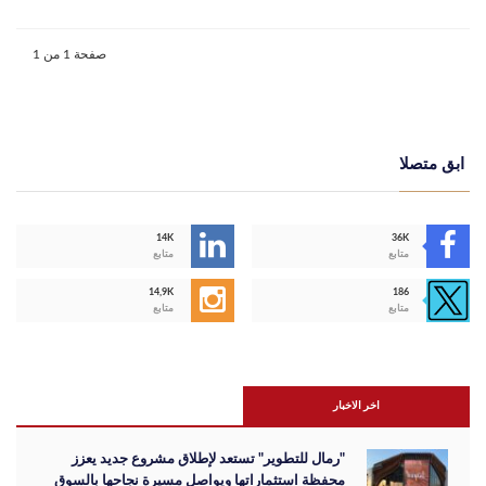
صفحة 1 من 1
ابق متصلا
14K
36K
متابع
متابع
14,9K
186
متابع
متابع
اخر الاخبار
"رمال للتطوير" تستعد لإطلاق مشروع جديد يعزز
محفظة استثماراتها ويواصل مسيرة نجاحها بالسوق