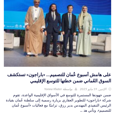
على هامش أسبوع عُمان للتصميم… «باراجون» تستكشف
السوق العُماني ضمن خطتها للتوسع الإقليمي
الإثنين, 19 مايو 2025
بواسطة
Yomna Khater
ضمن جهودها المستمرة للتوسع في الأسواق الإقليمية الواعدة، تقوم
شركة «باراجون» للتطوير العقاري بزيارة رسمية إلى سلطنة عُمان بقيادة
الرئيس التنفيذي المهندس بدير رزق، تزامنًا مع فعاليات «أسبوع عُمان
للتصميم». وتأتي هذ ...