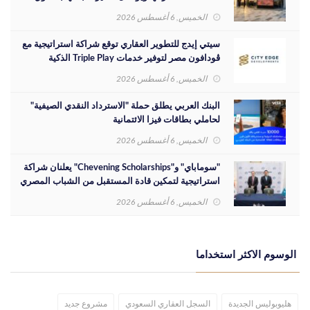
المصري
الخميس, 6 أغسطس 2026
سيتي إيدج للتطوير العقاري توقع شراكة استراتيجية مع
ڤودافون مصر لتوفير خدمات Triple Play الذكية
بمشروع داون تاون بمدينة العلمين الجديدة
الخميس, 6 أغسطس 2026
البنك العربي يطلق حملة "الاسترداد النقدي الصيفية"
لحاملي بطاقات فيزا الائتمانية
الخميس, 6 أغسطس 2026
"سوماباي" و"Chevening Scholarships" يعلنان شراكة
استراتيجية لتمكين قادة المستقبل من الشباب المصري
الخميس, 6 أغسطس 2026
الوسوم الاكثر استخداما
هليوبوليس الجديدة
السجل العقاري السعودي
مشروع جديد