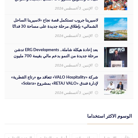
الاستثمارية
الإثنين, 3 أغسطس 2026
لاسيرينا جروب تستكمل قصة نجاح «لاسيرينا الساحل
الشمالي» بإطلاق مرحلة جديدة على مساحة 30 فدانًا
الإثنين, 3 أغسطس 2026
بعد إعادة هيكلة شاملة.. ERG Developments تدشن
مرحلة جديدة من النمو بدعم مالي بقيمة 700 مليون
جنيه
الإثنين, 3 أغسطس 2026
شركة «VALO Hospitality» تتعاقد مع «رتاج القطرية»
لإدارة فندق «RETAJ VALO» بمشروع «Solara»
الإثنين, 3 أغسطس 2026
الوسوم الاكثر استخداما
ذا آدرس للاستثمار
سيلڤر ساندز
أن إم هوم العقارية
الوحدت التجارية