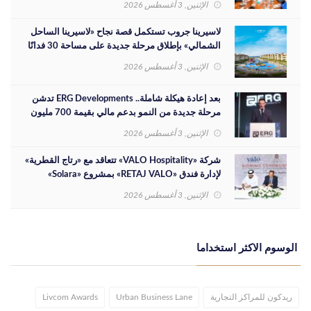
الإثنين, 3 أغسطس 2026
لاسيرينا جروب تستكمل قصة نجاح «لاسيرينا الساحل
الشمالي» بإطلاق مرحلة جديدة على مساحة 30 فدانًا
الإثنين, 3 أغسطس 2026
بعد إعادة هيكلة شاملة.. ERG Developments تدشن
مرحلة جديدة من النمو بدعم مالي بقيمة 700 مليون
جنيه
الإثنين, 3 أغسطس 2026
شركة «VALO Hospitality» تتعاقد مع «رتاج القطرية»
لإدارة فندق «RETAJ VALO» بمشروع «Solara»
الإثنين, 3 أغسطس 2026
الوسوم الاكثر استخداما
ريدكون للمراكز التجارية
Urban Business Lane
Livcom Awards