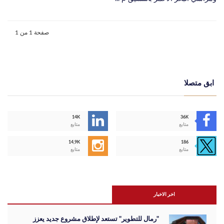
صفحة 1 من 1
ابق متصلا
14K
36K
متابع
متابع
14,9K
186
متابع
متابع
اخر الاخبار
"رمال للتطوير" تستعد لإطلاق مشروع جديد يعزز