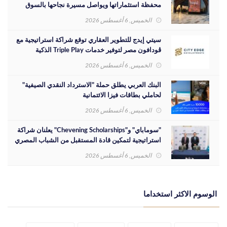
محفظة استثماراتها ويواصل مسيرة نجاحها بالسوق
المصري
الخميس, 6 أغسطس 2026
سيتي إيدج للتطوير العقاري توقع شراكة استراتيجية مع
ڤودافون مصر لتوفير خدمات Triple Play الذكية
بمشروع داون تاون بمدينة العلمين الجديدة
الخميس, 6 أغسطس 2026
البنك العربي يطلق حملة "الاسترداد النقدي الصيفية"
لحاملي بطاقات فيزا الائتمانية
الخميس, 6 أغسطس 2026
"سوماباي" و"Chevening Scholarships" يعلنان شراكة
استراتيجية لتمكين قادة المستقبل من الشباب المصري
الخميس, 6 أغسطس 2026
الوسوم الاكثر استخداما