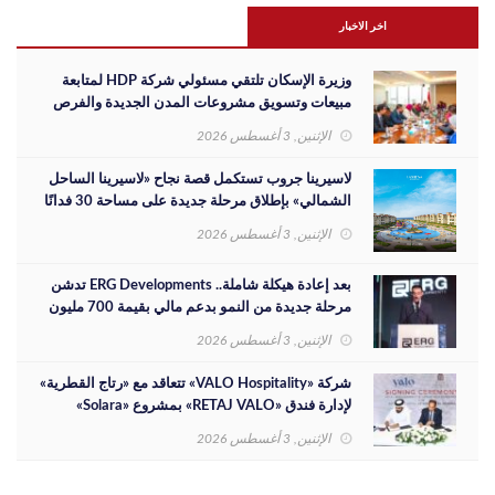
اخر الاخبار
وزيرة الإسكان تلتقي مسئولي شركة HDP لمتابعة
مبيعات وتسويق مشروعات المدن الجديدة والفرص
الاستثمارية
الإثنين, 3 أغسطس 2026
لاسيرينا جروب تستكمل قصة نجاح «لاسيرينا الساحل
الشمالي» بإطلاق مرحلة جديدة على مساحة 30 فدانًا
الإثنين, 3 أغسطس 2026
بعد إعادة هيكلة شاملة.. ERG Developments تدشن
مرحلة جديدة من النمو بدعم مالي بقيمة 700 مليون
جنيه
الإثنين, 3 أغسطس 2026
شركة «VALO Hospitality» تتعاقد مع «رتاج القطرية»
لإدارة فندق «RETAJ VALO» بمشروع «Solara»
الإثنين, 3 أغسطس 2026