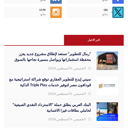
متابع
متابع
14,9K
186
متابع
متابع
اخر الاخبار
"رمال للتطوير" تستعد لإطلاق مشروع جديد يعزز
محفظة استثماراتها ويواصل مسيرة نجاحها بالسوق
المصري
الخميس, 6 أغسطس 2026
سيتي إيدج للتطوير العقاري توقع شراكة استراتيجية مع
ڤودافون مصر لتوفير خدمات Triple Play الذكية
بمشروع داون تاون بمدينة العلمين الجديدة
الخميس, 6 أغسطس 2026
البنك العربي يطلق حملة "الاسترداد النقدي الصيفية"
لحاملي بطاقات فيزا الائتمانية
الخميس, 6 أغسطس 2026