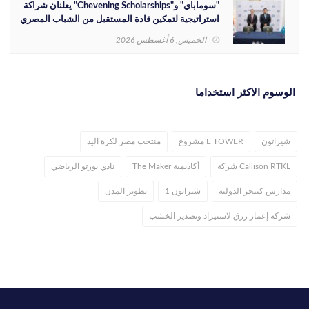
"سوماباي" و"Chevening Scholarships" يعلنان شراكة
استراتيجية لتمكين قادة المستقبل من الشباب المصري
الخميس, 6 أغسطس 2026
الوسوم الاكثر استخداما
شيراتون
E TOWER مشروع
منتخب مصر لكرة اليد
Callison RTKL شركة
أكاديمية The Maker
نادي بورتو الرياضي
مدارس كينجز الدولية
شيراتون 1
تطوير المدن
شركة إعمار رزق لاستيراد وتصدير الخشب