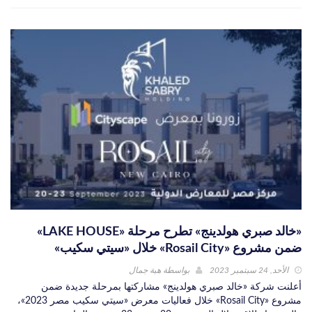
«خالد صبري هولدينج» تطرح مرحلة «LAKE HOUSE»
ضمن مشروع «Rosail City» خلال «سيتي سكيب»
الأحد, 24 سبتمبر 2023
بواسطة
هبة جمال
أعلنت شركة «خالد صبري هولدينج» مشاركتها بمرحلة جديدة ضمن
مشروع «Rosail City» خلال فعاليات معرض «سيتي سكيب مصر 2023»،