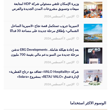
وزيرة الإسكان تلتقي مسئولي شركة HDP لمتابعة
مبيعات وتسويق مشروعات المدن الجديدة والفرص
الاستثمارية
الإثنين, 3 أغسطس 2026
لاسيرينا جروب تستكمل قصة نجاح «لاسيرينا الساحل
الشمالي» بإطلاق مرحلة جديدة على مساحة 30 فدانًا
الإثنين, 3 أغسطس 2026
بعد إعادة هيكلة شاملة.. ERG Developments تدشن
مرحلة جديدة من النمو بدعم مالي بقيمة 700 مليون
جنيه
الإثنين, 3 أغسطس 2026
شركة «VALO Hospitality» تتعاقد مع «رتاج القطرية»
لإدارة فندق «RETAJ VALO» بمشروع «Solara»
الإثنين, 3 أغسطس 2026
الوسوم الاكثر استخداما