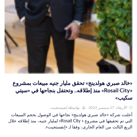
«خالد صبري هولدينج» تحقق مليار جنيه مبيعات بمشروع
«Rosail City» منذ إطلاقه.. وتحتفل بنجاحها في «سيتي
سكيب»
الأربعاء, 27 سبتمبر 2023
بواسطة
إنفيستجيت
أعلنت شركة «خالد صبري هولدينج» نجاحها في الوصول بحجم المبيعات
التي تم تحقيقها في مشروع « Rosail City» لمليار جنيه، منذ إطلاقه خلال
الربع الثالث من العام الجارى، وفقا لـ «إنفستجيت».