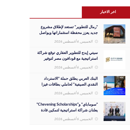
اخر الاخبار
"رمال للتطوير" تستعد لإطلاق مشروع
جديد يعزز محفظة استثماراتها ويواصل
مسيرة نجاحها بالسوق المصري
الخميس, 6 أغسطس 2026
سيتي إيدج للتطوير العقاري توقع شراكة
استراتيجية مع ڤودافون مصر لتوفير
خدمات Triple Play الذكية بمشروع داون
الخميس, 6 أغسطس 2026
تاون بمدينة العلمين الجديدة
البنك العربي يطلق حملة "الاسترداد
النقدي الصيفية" لحاملي بطاقات فيزا
الائتمانية
الخميس, 6 أغسطس 2026
"سوماباي" و"Chevening Scholarships"
يعلنان شراكة استراتيجية لتمكين قادة
المستقبل من الشباب المصري
الخميس, 6 أغسطس 2026