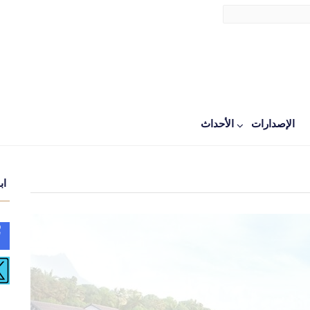
الإصدارات
اﻷحداث
اب