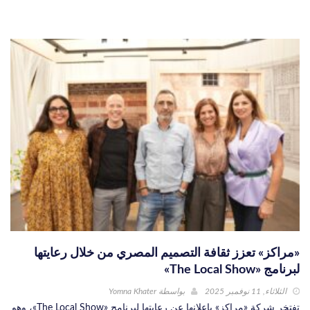
«مراكز» تعزز ثقافة التصميم المصري من خلال رعايتها
لبرنامج «The Local Show»
الثلاثاء, 11 نوفمبر 2025
بواسطة
Yomna Khater
تفتخر شركة «مراكز» بإعلانها عن رعايتها لبرنامج «The Local Show»، وهو