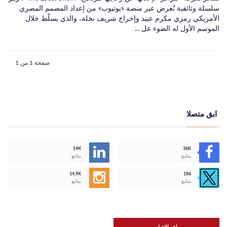
سلسلة وثائقية تُعرض عبر منصة «يوتيوب» من إعداد المصمم المصري
الأمريكي رمزي مكرم عبيد وإخراج شريف نخلة، والذي يسلّط خلال
الموسم الأول له الضوء عل ...
صفحة 1 من 1
ابق متصلا
14K
36K
متابع
متابع
14,9K
186
متابع
متابع